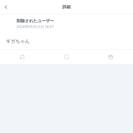
削除さ
削除されたユーザー
10年前
れたユ
詳細
ギガちゃんのトーク
ーザー
あきのちゃん元気ですか
削除されたユーザー
削除さ
れたユ
2016年05月11日 16:47
ーザー
削除さ
削除されたユーザー
10年前
れたユ
ギガちゃん
ーザー
ギガちゃんおはよう
削除さ
削除されたユーザー
10年前
れたユ
ーザー
はるっぴおはようございます💁🏻💁🏻
削除さ
削除されたユーザー
10年前
れたユ
ーザー
あきのちゃんおはようさん^_^