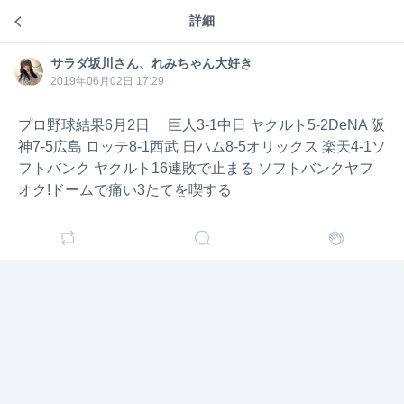
詳細
プロ野球速報。プロ野球の中止やプロ野球ニュースや試合結果など書く
サラダ
サラダ坂川さん、れみちゃん大好き
7年前
サラダ坂川さん、れみちゃん大好き
坂川さ
サラダ
ん、れ
坂川さ
2019年06月02日 17:29
プロ野球結果
みちゃ
ん、れ
中日5-4巨人
ん大好
みちゃ
き
ん大好
広島5-1阪神
プロ野球結果6月2日 巨人3-1中日 ヤクルト5-2DeNA 阪
き
広島3たて7連勝
神7-5広島 ロッテ8-1西武 日ハム8-5オリックス 楽天4-1ソ
DeNA7-0ヤクルト
フトバンク ヤクルト16連敗で止まる ソフトバンクヤフ
DeNA3たて3連勝
オク!ドームで痛い3たてを喫する
楽天10-5ロッテ
西武9-2オリックス
ソフトバンク4-2日ハム
ミランダは4回投げて降板も5回コールドソフトバンク
勝ち。プロ野球規定により勝利投手
サラダ
サラダ坂川さん、れみちゃん大好き
7年前
坂川さ
ん、れ
プロ野球結果6月2日
みちゃ
巨人3-1中日
ん大好