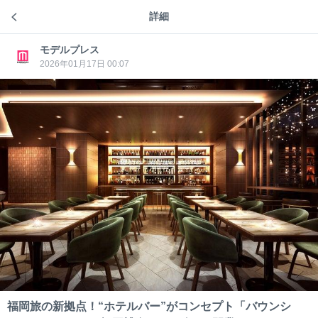
詳細
モデルプレス
モデル
モデルプレス
36分前
モデルプレス
プレス
モデル
プレス
2026年01月17日 00:07
誠子、スペアリブ・煮物・つくね…豪華手料
理ショット公開「バランスが良くて健康的」
「夏でもぺろっと食べれそう」
【モデルプレス＝2026/08/07】元お笑いコンビ・尼神インタ
福岡旅の新拠点！“ホテルバー”がコンセプト「バウンシ
ーの誠子が8月5日、自身のInstagramのストーリーズを更新。