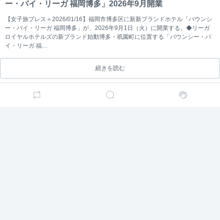
ー・バイ・リーガ 福岡博多」2026年9月開業
手料理ショットを公開した。◆誠子、豪華4品食卓ショット投
稿誠子は「誠子食堂」とつづり、ご飯、和風の煮物、スペ
【女子旅プレス＝2026/01/16】福岡市博多区に新新ブランドホテル「バウンシ
ア
…
ー・バイ・リーガ 福岡博多」が、2026年9月1日（火）に開業する。◆リーガ
ロイヤルホテルズの新ブランド始動博多・祇園町に位置する「バウンシー・バ
続きを読む
イ・リーガ 福
…
続きを読む
【ATEEZ 約1年4か月ぶり日本ファンミ】話題