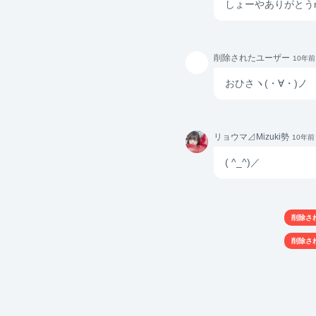
しょーやありがとうm(
ki勢
削除さ
削除されたユーザー
10年前
れたユ
ーザー
おひさヽ(・∀・)ノ
リョウ
リョウマ⊿Mizuki勢
10年前
マ
⊿Mizu
( ^_^)／
ki勢
削除さ
削除さ