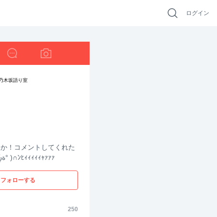
ログイン
しか！コメントしてくれた
ら入れます∩( ͡° ͜՞ةڼ͡° )∩ﾝﾋｨｨｨｨｨｬｧｧｧ
フォローする
250