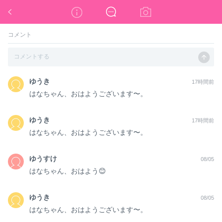
松岡はなのトーク
コメント
ゆうき
17時間前
はなちゃん、おはようございます〜。
ゆうき
17時間前
はなちゃん、おはようございます〜。
ゆうすけ
08/05
はなちゃん、おはよう😊
ゆうき
08/05
はなちゃん、おはようございます〜。